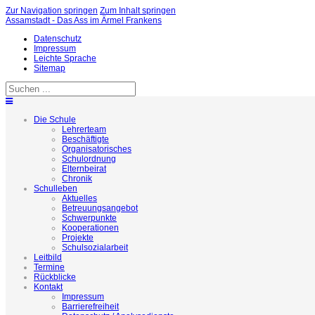
Zur Navigation springen
Zum Inhalt springen
Assamstadt - Das Ass im Ärmel Frankens
Datenschutz
Impressum
Leichte Sprache
Sitemap
Die Schule
Lehrerteam
Beschäftigte
Organisatorisches
Schulordnung
Elternbeirat
Chronik
Schulleben
Aktuelles
Betreuungsangebot
Schwerpunkte
Kooperationen
Projekte
Schulsozialarbeit
Leitbild
Termine
Rückblicke
Kontakt
Impressum
Barrierefreiheit