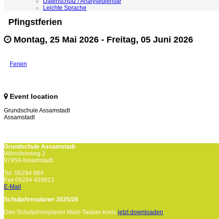
Datenschutz / Analysedienste
Leichte Sprache
Pfingstferien
Montag, 25 Mai 2026
-
Freitag, 05 Juni 2026
Ferien
Event location
Grundschule Assamstadt
Assamstadt
Grundschule Assamstadt
Wännleinweg 2
97959 Assamstadt
Tel. 06294 884
Fax 06294 428912
E-Mail
Schuljahresplaner 2025/26
Den Schuljahresplaner Main-Tauber-Kreis
jetzt downloaden
.