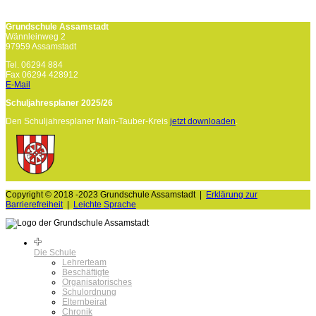
Grundschule Assamstadt
Wännleinweg 2
97959 Assamstadt
Tel. 06294 884
Fax 06294 428912
E-Mail
Schuljahresplaner 2025/26
Den Schuljahresplaner Main-Tauber-Kreis
jetzt downloaden
.
Copyright © 2018 -2023 Grundschule Assamstadt |
Erklärung zur
Barrierefreiheit
|
Leichte Sprache
Die Schule
Lehrerteam
Beschäftigte
Organisatorisches
Schulordnung
Elternbeirat
Chronik