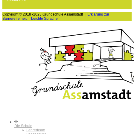
Copyright © 2018 -2023 Grundschule Assamstadt |
Erklärung zur
Barrierefreiheit
|
Leichte Sprache
Die Schule
Lehrerteam