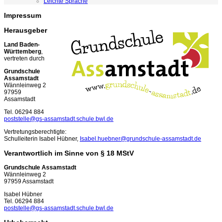
Leichte Sprache
Impressum
Herausgeber
Land Baden-
Württemberg
,
vertreten durch
Grundschule
Assamstadt
Wännleinweg 2
97959
Assamstadt
Tel. 06294 884
poststelle@gs-assamstadt.schule.bwl.de
Vertretungsberechtigte:
Schulleiterin Isabel Hübner,
Isabel.huebner@grundschule-assamstadt.de
Verantwortlich im Sinne von § 18 MStV
Grundschule Assamstadt
Wännleinweg 2
97959 Assamstadt
Isabel Hübner
Tel. 06294 884
poststelle@gs-assamstadt.schule.bwl.de