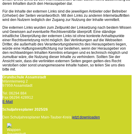
deren Inhalten durch den Herausgeber dar.
Für die Inhalte der externen Links sind die jeweiligen Anbieter oder Betreiber
(Urheber) der Seiten verantwortlich. Mit den Links zu anderen Internetauftritten
wird den Nutzern lediglich der Zugang zur Nutzung der Inhalte vermittelt.
Die externen Links wurden zum Zeitpunkt der Linksetzung nach bestem Wissen
und Gewissen auf eventuelle Rechtsverstöße überprüft. Eine ständige
inhaltliche Überprüfung der externen Links ist ohne konkrete Anhaltspunkte
einer Rechtsverletzung nicht möglich. Bei Verlinkungen auf die Webseiten
Dritter, die außerhalb des Verantwortungsbereichs des Herausgebers liegen,
würde eine Haftungsverpflichtung nur bestehen, wenn der Herausgeber von
den rechtswidrigen Inhalten Kenntnis erlangen und es technisch möglich und
zumutbar wäre, die Nutzung dieser Inhalte zu verhindern. Sollten Sie der
Ansicht sein, dass die verlinkten externen Seiten gegen gelten-des Recht
verstoßen oder sonst unangemessene Inhalte haben, so teilen Sie uns dies
bitte mit.
Grundschule Assamstadt
Wännleinweg 2
97959 Assamstadt
Tel. 06294 884
Fax 06294 428912
E-Mail
Schuljahresplaner 2025/26
Den Schuljahresplaner Main-Tauber-Kreis
jetzt downloaden
.