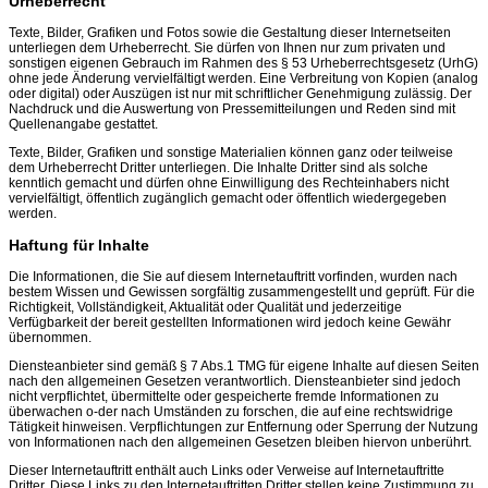
Urheberrecht
Texte, Bilder, Grafiken und Fotos sowie die Gestaltung dieser Internetseiten
unterliegen dem Urheberrecht. Sie dürfen von Ihnen nur zum privaten und
sonstigen eigenen Gebrauch im Rahmen des § 53 Urheberrechtsgesetz (UrhG)
ohne jede Änderung vervielfältigt werden. Eine Verbreitung von Kopien (analog
oder digital) oder Auszügen ist nur mit schriftlicher Genehmigung zulässig. Der
Nachdruck und die Auswertung von Pressemitteilungen und Reden sind mit
Quellenangabe gestattet.
Texte, Bilder, Grafiken und sonstige Materialien können ganz oder teilweise
dem Urheberrecht Dritter unterliegen. Die Inhalte Dritter sind als solche
kenntlich gemacht und dürfen ohne Einwilligung des Rechteinhabers nicht
vervielfältigt, öffentlich zugänglich gemacht oder öffentlich wiedergegeben
werden.
Haftung für Inhalte
Die Informationen, die Sie auf diesem Internetauftritt vorfinden, wurden nach
bestem Wissen und Gewissen sorgfältig zusammengestellt und geprüft. Für die
Richtigkeit, Vollständigkeit, Aktualität oder Qualität und jederzeitige
Verfügbarkeit der bereit gestellten Informationen wird jedoch keine Gewähr
übernommen.
Diensteanbieter sind gemäß § 7 Abs.1 TMG für eigene Inhalte auf diesen Seiten
nach den allgemeinen Gesetzen verantwortlich. Diensteanbieter sind jedoch
nicht verpflichtet, übermittelte oder gespeicherte fremde Informationen zu
überwachen o-der nach Umständen zu forschen, die auf eine rechtswidrige
Tätigkeit hinweisen. Verpflichtungen zur Entfernung oder Sperrung der Nutzung
von Informationen nach den allgemeinen Gesetzen bleiben hiervon unberührt.
Dieser Internetauftritt enthält auch Links oder Verweise auf Internetauftritte
Dritter. Diese Links zu den Internetauftritten Dritter stellen keine Zustimmung zu