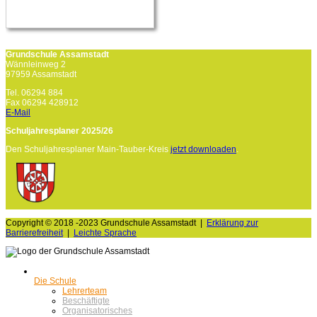
Grundschule Assamstadt
Wännleinweg 2
97959 Assamstadt
Tel. 06294 884
Fax 06294 428912
E-Mail
Schuljahresplaner 2025/26
Den Schuljahresplaner Main-Tauber-Kreis
jetzt downloaden
.
Copyright © 2018 -2023 Grundschule Assamstadt |
Erklärung zur
Barrierefreiheit
|
Leichte Sprache
Die Schule
Lehrerteam
Beschäftigte
Organisatorisches