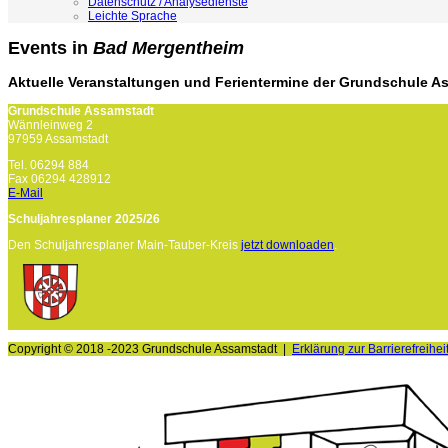
Datenschutz / Analysedienste
Leichte Sprache
Events in
Bad Mergentheim
Aktuelle Veranstaltungen und Ferientermine der Grundschule A
Grundschule Assamstadt
Wännleinweg 2
97959 Assamstadt
Tel. 06294 884
Fax 06294 428912
E-Mail
Schuljahresplaner 2025/26
Den Schuljahresplaner Main-Tauber-Kreis
jetzt downloaden
.
Copyright © 2018 -2023 Grundschule Assamstadt |
Erklärung zur Barrierefreihei