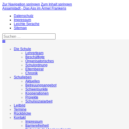
Zur Navigation springen
Zum Inhalt springen
Assamstadt - Das Ass im Ärmel Frankens
Datenschutz
Impressum
Leichte Sprache
Sitemap
Die Schule
Lehrerteam
Beschäftigte
Organisatorisches
Schulordnung
Elternbeirat
Chronik
Schulleben
Aktuelles
Betreuungsangebot
Schwerpunkte
Kooperationen
Projekte
Schulsozialarbeit
Leitbild
Termine
Rückblicke
Kontakt
Impressum
Barrierefreiheit