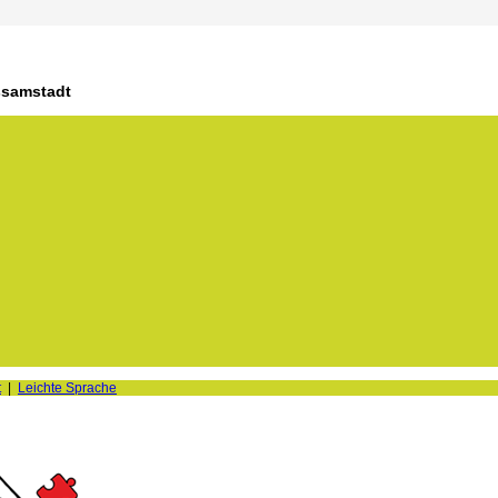
ssamstadt
t
|
Leichte Sprache