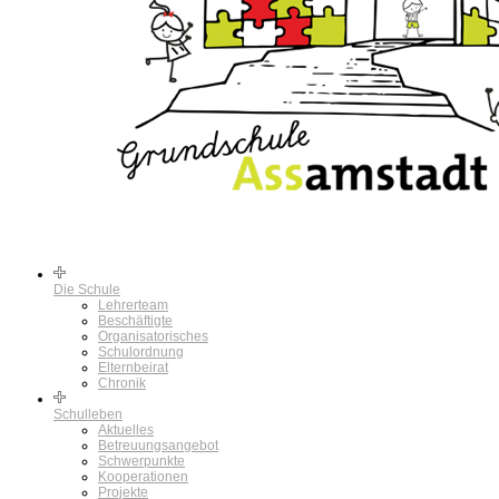
Die Schule
Lehrerteam
Beschäftigte
Organisatorisches
Schulordnung
Elternbeirat
Chronik
Schulleben
Aktuelles
Betreuungsangebot
Schwerpunkte
Kooperationen
Projekte