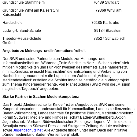
Grundschule Stammheim 70439 Stuttgart
Grundschule Whyl am Kaiserstuhl 79369 Whyl am
Kaiserstuhl
Hardtschule 76185 Karlsruhe
Ludwig-Uhland-Schule 89134 Blaustein
Theodor-Heuss-Schule 73527 Schwäbisch
Gmünd
Angebote zu Meinungs- und Informationsfreiheit
Der SWR und seine Partner bieten Module zur Meinungs- und
Informationsfreiheit an. Während „Erste Schritte im Netz – Sicher surfen“ sich
mit den Möglichkeiten und Funktionsweisen des Internets auseinandersetzt,
nimmt „Knietzsche macht Nachrichten“ die Entstehung und Verbreitung von
Nachrichten genauer unter die Lupe. In dem Wahlmodul „Achtung
Mediendetektive!“ erstellen die Schüler:innen selbstständig ein Videoprojekt
zum Thema Kindermedienrechte. Von Planet Schule (SWR) wird die „Mission
magisches Tagebuch“ angeboten.
Starke Partner in Sachen Medienkompetenz
Das Projekt „Medienrechte für Kinder“ ist ein Angebot des SWR und seiner
Kooperationspartner: Landesanstalt für Kommunikation, Landesmedienzentrum
Baden-Württemberg, Landeszentrale für politische Bildung, MedienKompetenz
Forum Südwest, Medien- und Filmgesellschaft Baden-Württemberg, Aktion
Jugendschutz, Verband Südwestdeutscher Zeitungsverleger e. V. – in diesem
Schuljahr werden Südwest Presse und Stuttgarter Zeitung Module realisieren –
sowie
Jugendschutz.net
. Alle Angebote finden unter dem Dach der Initiative
„Kindermedienland Baden-Württemberg“ statt.