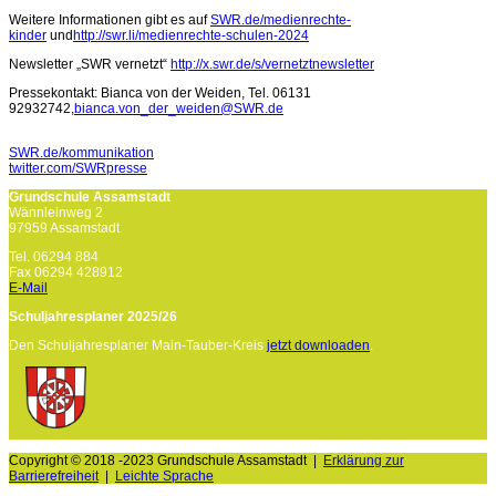
Weitere Informationen gibt es auf
SWR.de/medienrechte-
kinder
und
http://swr.li/medienrechte-schulen-2024
Newsletter „SWR vernetzt“
http://x.swr.de/s/vernetztnewsletter
Pressekontakt: Bianca von der Weiden, Tel. 06131
92932742,
bianca.von_der_weiden@SWR.de
SWR.de/kommunikation
twitter.com/SWRpresse
Grundschule Assamstadt
Wännleinweg 2
97959 Assamstadt
Tel. 06294 884
Fax 06294 428912
E-Mail
Schuljahresplaner 2025/26
Den Schuljahresplaner Main-Tauber-Kreis
jetzt downloaden
.
Copyright © 2018 -2023 Grundschule Assamstadt |
Erklärung zur
Barrierefreiheit
|
Leichte Sprache