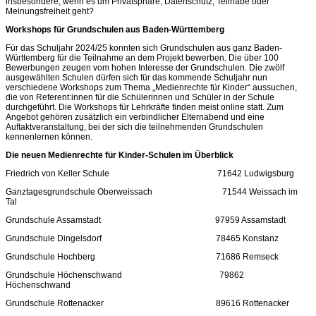
insbesondere, wenn es um Privatsphäre, Datenschutz, Teilhabe oder
Meinungsfreiheit geht?
Workshops für Grundschulen aus Baden-Württemberg
Für das Schuljahr 2024/25 konnten sich Grundschulen aus ganz Baden-
Württemberg für die Teilnahme an dem Projekt bewerben. Die über 100
Bewerbungen zeugen vom hohen Interesse der Grundschulen. Die zwölf
ausgewählten Schulen dürfen sich für das kommende Schuljahr nun
verschiedene Workshops zum Thema „Medienrechte für Kinder“ aussuchen,
die von Referent:innen für die Schülerinnen und Schüler in der Schule
durchgeführt. Die Workshops für Lehrkräfte finden meist online statt. Zum
Angebot gehören zusätzlich ein verbindlicher Elternabend und eine
Auftaktveranstaltung, bei der sich die teilnehmenden Grundschulen
kennenlernen können.
Die neuen Medienrechte für Kinder-Schulen im Überblick
Friedrich von Keller Schule 71642 Ludwigsburg
Ganztagesgrundschule Oberweissach 71544 Weissach im
Tal
Grundschule Assamstadt 97959 Assamstadt
Grundschule Dingelsdorf 78465 Konstanz
Grundschule Hochberg 71686 Remseck
Grundschule Höchenschwand 79862
Höchenschwand
Grundschule Rottenacker 89616 Rottenacker