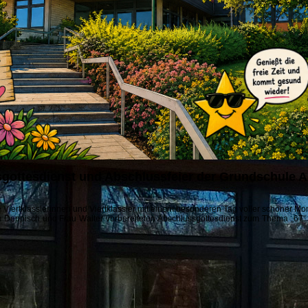
gottesdienst und Abschlussfeier der Grundschule 
 Viertklässlerinnen und Viertklässler mit einem besonderen Tag voller schöner M
u Deppisch und Frau Walter vorbereiteten Abschlussgottesdienst zum Thema „67“.