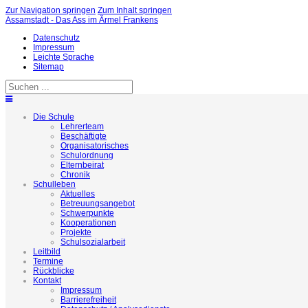
Zur Navigation springen
Zum Inhalt springen
Assamstadt - Das Ass im Ärmel Frankens
Datenschutz
Impressum
Leichte Sprache
Sitemap
Die Schule
Lehrerteam
Beschäftigte
Organisatorisches
Schulordnung
Elternbeirat
Chronik
Schulleben
Aktuelles
Betreuungsangebot
Schwerpunkte
Kooperationen
Projekte
Schulsozialarbeit
Leitbild
Termine
Rückblicke
Kontakt
Impressum
Barrierefreiheit