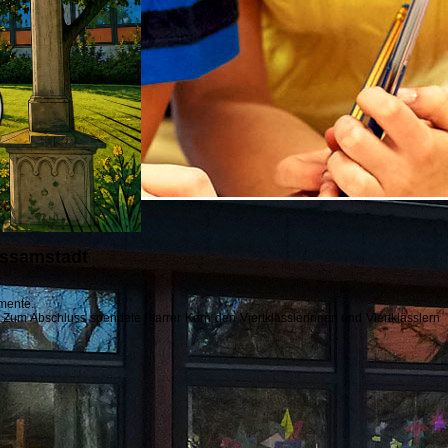
Assamstadt
omente.
 Zum Abschluss spendete Pfarrer Kern den Viertklässlerinnen und Viertklässlern