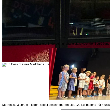
Am Abend fand die Abschlussfeier in der Asmundhalle statt. Nach der Begrüßung
Die Klasse 3 sorgte mit dem selbst geschriebenen Lied „29 Luftballons“ für musik