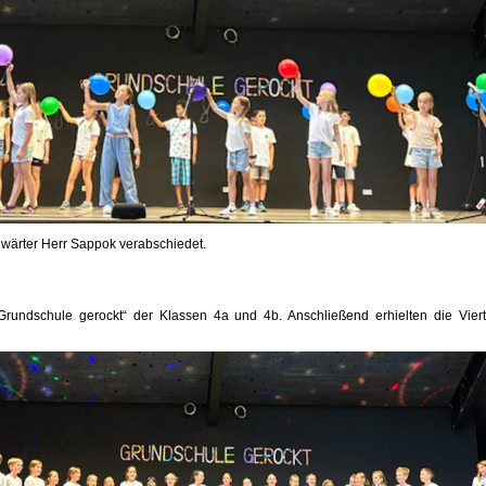
wärter Herr Sappok verabschiedet.
ndschule gerockt“ der Klassen 4a und 4b. Anschließend erhielten die Viertkl