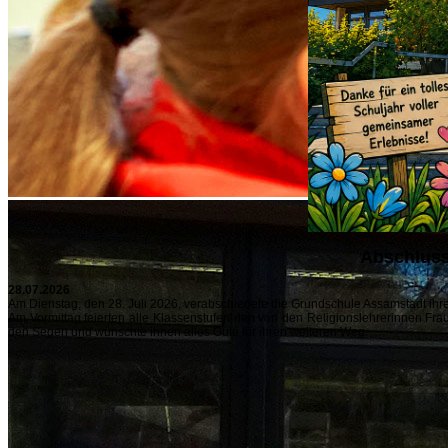
Abschluss
28.07.2026
Am Dienstag, den 28. Juli 2026, verabschiedete die Grundschule Assamstadt ihre
Am Vormittag feierten alle Klassenstufen den von den Religionslehrerinnen Fra
den Segen und wünschte ihnen alles Gute für ihren weiteren Weg.